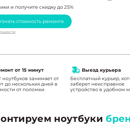
ики и получите скидку до 25%
Узнать стоимость ремонта
льности
монт от 15 минут
Выезд курьера
 ноутбуков занимает от
Бесплатный курьер, ко
ут до нескольких дней в
заберет неисправное
мости от поломки
устройство в удобном м
онтируем ноутбуки
бре