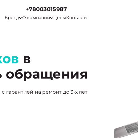
+78003015987
Бренд
О компании
Цены
Контакты
ков
в
ь обращения
ы с гарантией на ремонт до 3-х лет