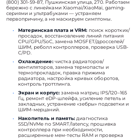
(800) 301-59-87, Пушкинская улица, 270. Работаем
бережно с линейками Xiaomai/XiaoMai, gaming-
сериями и ультрабуками — устраняем
первопричину, а не маскируем симптомы.
Материнская плата и VRM:
поиск коротких/
просадок, восстановление линий питания
CPU/GPU/SoC, замена MOSFET/дросселей/
ШИМ, реболл контроллеров, проверка USB-
C/PD.
Охлаждение:
чистка радиаторов/
вентиляторов, замена термопасты и
термопрокладок, правка прижима
радиатора, настройка кривых оборотов,
контроль троттлинга.
Экран и корпус:
замена матриц IPS/120–165
Гц, ремонт eDP-шлейфа, усиление петель и
закладных, устранение «зебры» подсветки и
ШИМ-мерцаний.
Накопитель и память:
диагностика
SSD/NVMe по SMART/latency, прошивка
контроллера при необходимости,
расширенные мем-тесты RAM и проверка