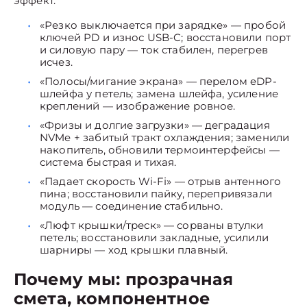
эффект.
«Резко выключается при зарядке» — пробой
ключей PD и износ USB-C; восстановили порт
и силовую пару — ток стабилен, перегрев
исчез.
«Полосы/мигание экрана» — перелом eDP-
шлейфа у петель; замена шлейфа, усиление
креплений — изображение ровное.
«Фризы и долгие загрузки» — деградация
NVMe + забитый тракт охлаждения; заменили
накопитель, обновили термоинтерфейсы —
система быстрая и тихая.
«Падает скорость Wi-Fi» — отрыв антенного
пина; восстановили пайку, перепривязали
модуль — соединение стабильно.
«Люфт крышки/треск» — сорваны втулки
петель; восстановили закладные, усилили
шарниры — ход крышки плавный.
Почему мы: прозрачная
смета, компонентное