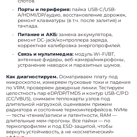
слотов.
Порты и периферия:
пайка USB-C/USB-
A/HDMI/DP/аудио, восстановление дорожек,
ремонт клавиатуры (в т.ч. после залития) и
тачпада.
Питание и АКБ:
замена аккумулятора,
ремонт DC-jack/контроллера заряда,
корректная калибровка энергопрофилей.
Связь и мультимедиа:
модуль Wi-Fi/BT,
антенные фидеры, веб-камера/микрофоны,
устранение наводок и паразитных шумов.
Как диагностируем.
Осматриваем плату под
микроскопом, измеряем пусковые токи и падения
по VRM, проверяем дежурные линии. Тестируем
целостность пар eDP/DP/TMDS и контур USB-C/PD
(CC/VBUS), снимаем теплокарты узлов под
длительной нагрузкой, оцениваем прижим
радиатора и состояние термоинтерфейсов. NVMe
— тесты чтения/записи и латентности, RAM —
длительные мем-прогоны. Все пайки — по
термопрофилям и под ESD-защитой, чтобы
вернуть устойчивость, а не «косметический»