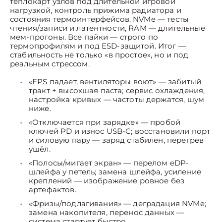
теплокарт узлов под длительной игровой
нагрузкой, контроль прижима радиатора и
состояния термоинтерфейсов. NVMe — тесты
чтения/записи и латентности, RAM — длительные
мем-прогоны. Все пайки — строго по
термопрофилям и под ESD-защитой. Итог —
стабильность не только «в простое», но и под
реальным стрессом.
«FPS падает, вентиляторы воют» — забитый
тракт + высохшая паста; сервис охлаждения,
настройка кривых — частоты держатся, шум
ниже.
«Отключается при зарядке» — пробой
ключей PD и износ USB-C; восстановили порт
и силовую пару — заряд стабилен, перегрев
ушёл.
«Полосы/мигает экран» — перелом eDP-
шлейфа у петель; замена шлейфа, усиление
креплений — изображение ровное без
артефактов.
«Фризы/подлагивания» — деградация NVMe;
замена накопителя, перенос данных —
система стартует быстро.