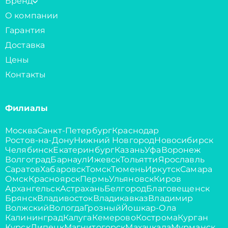
Бренд
О компании
Гарантия
Доставка
Цены
Контакты
Филиалы
Москва
Санкт-Петербург
Краснодар
Ростов-на-Дону
Нижний Новгород
Новосибирск
Челябинск
Екатеринбург
Казань
Уфа
Воронеж
Волгоград
Барнаул
Ижевск
Тольятти
Ярославль
Саратов
Хабаровск
Томск
Тюмень
Иркутск
Самара
Омск
Красноярск
Пермь
Ульяновск
Киров
Архангельск
Астрахань
Белгород
Благовещенск
Брянск
Владивосток
Владикавказ
Владимир
Волжский
Вологда
Грозный
Йошкар-Ола
Калининград
Калуга
Кемерово
Кострома
Курган
Курск
Липецк
Магнитогорск
Махачкала
Мурманск