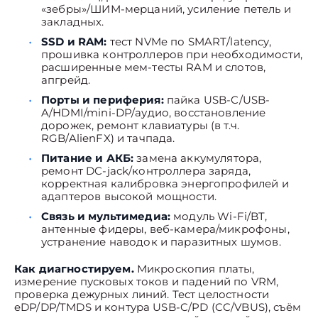
«зебры»/ШИМ-мерцаний, усиление петель и
закладных.
SSD и RAM:
тест NVMe по SMART/latency,
прошивка контроллеров при необходимости,
расширенные мем-тесты RAM и слотов,
апгрейд.
Порты и периферия:
пайка USB-C/USB-
A/HDMI/mini-DP/аудио, восстановление
дорожек, ремонт клавиатуры (в т.ч.
RGB/AlienFX) и тачпада.
Питание и АКБ:
замена аккумулятора,
ремонт DC-jack/контроллера заряда,
корректная калибровка энергопрофилей и
адаптеров высокой мощности.
Связь и мультимедиа:
модуль Wi-Fi/BT,
антенные фидеры, веб-камера/микрофоны,
устранение наводок и паразитных шумов.
Как диагностируем.
Микроскопия платы,
измерение пусковых токов и падений по VRM,
проверка дежурных линий. Тест целостности
eDP/DP/TMDS и контура USB-C/PD (CC/VBUS), съём