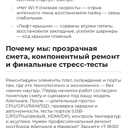
«Нет Wi-Fi/низкая скорость» — отрыв
антенного пина; восстановили пайку — связь
стабильная.
«Люфт крышки» — сорваны втулки петель;
восстановили закладные, усилили шарниры
— ход крышки плавный.
Почему мы: прозрачная
смета, компонентный ремонт
и финальные стресс-тесты
Ремонтируем элементы плат, охлаждение и порты
там, где это технологично и экономично — без
«замен наугад». Перед началом работ согласуем
понятную смету и сценарии под вашу модель
Alienware. После — длительный прогон
CPU/GPU/RAM/SSD, проверка зарядки и
автономности, тесты портов (USB-
C/PD/Thunderbolt, HDMI/DP), контроль температур
и акустики. Нужен профессиональный ремонт
ноутбуков Alienware в Ижевске? Звоните +7 (800)