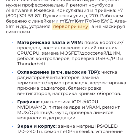
нужен профессиональный ремонт ноутбуков
Alienware в Ижевске. Консультация и приёмка: +7
(800) 301-59-87, Пушкинская улица, 270. Работаем
бережно с линейками m15/m16/m17/x14/x15/x16, Area-
51m и др., устраняя
первопричину
, а не маскируя
симптомы.
Материнская плата и VRM:
поиск коротких/
просадок, восстановление линий питания
CPU/GPU, замена MOSFET/дросселей/ШИМ,
реболл контроллеров, проверка USB-C/PD и
Thunderbolt.
Охлаждение (в т.ч. высокие TDP):
чистка
радиаторов/вентиляторов, замена
термопасты/термопрокладок, корректировка
прижима радиатора, балансировка
вентиляторов, настройка кривых оборотов.
Графика:
диагностика iGPU/dGPU
NVIDIA/AMD, питание ядра и VRAM, ремонт
MUX/Optimus/G-Sync, проверка лимитов
мощности и деградации.
Экран и корпус:
замена матриц IPS/OLED
120–240 Гц, ремонт eDP-шлейфа, устранение