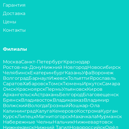
Гарантия
Доставка
Цены
Контакты
Филиалы
Москва
Санкт-Петербург
Краснодар
Ростов-на-Дону
Нижний Новгород
Новосибирск
Челябинск
Екатеринбург
Казань
Уфа
Воронеж
Волгоград
Барнаул
Ижевск
Тольятти
Ярославль
Саратов
Хабаровск
Томск
Тюмень
Иркутск
Самара
Омск
Красноярск
Пермь
Ульяновск
Киров
Архангельск
Астрахань
Белгород
Благовещенск
Брянск
Владивосток
Владикавказ
Владимир
Волжский
Вологда
Грозный
Йошкар-Ола
Калининград
Калуга
Кемерово
Кострома
Курган
Курск
Липецк
Магнитогорск
Махачкала
Мурманск
Набережные Челны
Нальчик
Нижневартовск
Нижнекамск
Нижний Тагил
Новороссийск
Орёл