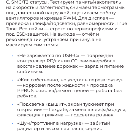
C, SMC/T2 статусы. Тестируем память/накопитель
на скорость и латентность, снимаем термограммы
под длительной нагрузкой, оцениваем работу
вентиляторов и кривые PWM. Для дисплея —
проверка шлейфа/подсветки, равномерности, True
Tone. Все пайки — строго по термопрофилям и
под ESD-защитой. На выходе — отчёт и
рекомендации, устраняем причину, а не
маскируем симптомы.
«Не заряжается по USB-C» — повреждён
контроллер PD/линии CC; замена/реболл,
восстановление дорожек — заряд и питание
стабильны.
«Жил собственно, но уходит в перезагрузку»
— коррозия после жидкости + просадка
PPBUS; очистка/ремонт цепей — работа без
ребутов.
«Подсветка «дышит», экран тускнеет при
открытии» — flexgate; замена шлейфа/модуля,
фиксация прижима — подсветка ровная.
«Шум/троттлинг в нагрузке» — забитый
радиатор и высохшая паста; сервис