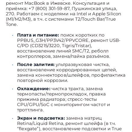
ремонт MacBook в Ижевске. Консультация и
приёмка: +7 (800) 301-59-87, Пушкинская улица,
270. Работаем с моделями на Intel и Apple Silicon
(M1/M2/M3), в т.ч. с системами T2/Touch Bar/True
Tone.
Плата и питание:
поиск коротких по
PPBUS_G3H/PP3V42/PPVCORE, ремонт USB-
C/PD (CD3215/3220, Tigris/Tristar),
восстановление линий SMC/T2, реболл
контроллеров, замена/пайка разъёмов.
После залития:
ультразвуковая чистка,
восстановление корродированных цепей,
замена коннекторов/шлейфов, профилактика
повторной коррозии.
Охлаждение:
чистка тракта, замена
термопасты/термопрокладок, правка
прижима радиатора; стресс-тесты
CPU/GPU/SoC с мониторингом частот и
троттлинга.
Экран и подсветка:
замена матриц
Retina/Liquid Retina, ремонт шлейфа (в т.ч.
“flexgate”), восстановление подсветки и True