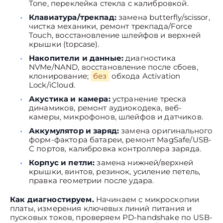
Tone, переклейка стекла с калибровкой.
Клавиатура/трекпад:
замена butterfly/scissor,
чистка механики, ремонт трекпада/Force
Touch, восстановление шлейфов и верхней
крышки (topcase).
Накопители и данные:
диагностика
NVMe/NAND, восстановление после сбоев,
клонирование;
без
обхода Activation
Lock/iCloud.
Акустика и камера:
устранение треска
динамиков, ремонт аудиокодека, веб-
камеры, микрофонов, шлейфов и датчиков.
Аккумулятор и заряд:
замена оригинального
форм-фактора батареи, ремонт MagSafe/USB-
C портов, калибровка контроллера заряда.
Корпус и петли:
замена нижней/верхней
крышки, винтов, резинок, усиление петель,
правка геометрии после удара.
Как диагностируем.
Начинаем с микроскопии
платы, измерения ключевых линий питания и
пусковых токов, проверяем PD-handshake по USB-