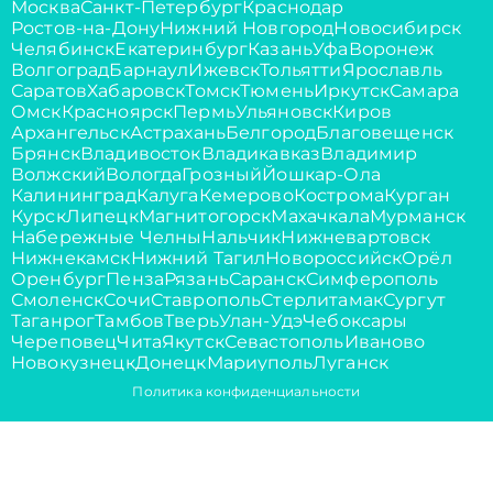
Москва
Санкт-Петербург
Краснодар
Ростов-на-Дону
Нижний Новгород
Новосибирск
Челябинск
Екатеринбург
Казань
Уфа
Воронеж
Волгоград
Барнаул
Ижевск
Тольятти
Ярославль
Саратов
Хабаровск
Томск
Тюмень
Иркутск
Самара
Омск
Красноярск
Пермь
Ульяновск
Киров
Архангельск
Астрахань
Белгород
Благовещенск
Брянск
Владивосток
Владикавказ
Владимир
Волжский
Вологда
Грозный
Йошкар-Ола
Калининград
Калуга
Кемерово
Кострома
Курган
Курск
Липецк
Магнитогорск
Махачкала
Мурманск
Набережные Челны
Нальчик
Нижневартовск
Нижнекамск
Нижний Тагил
Новороссийск
Орёл
Оренбург
Пенза
Рязань
Саранск
Симферополь
Смоленск
Сочи
Ставрополь
Стерлитамак
Сургут
Таганрог
Тамбов
Тверь
Улан-Удэ
Чебоксары
Череповец
Чита
Якутск
Севастополь
Иваново
Новокузнецк
Донецк
Мариуполь
Луганск
Политика конфиденциальности