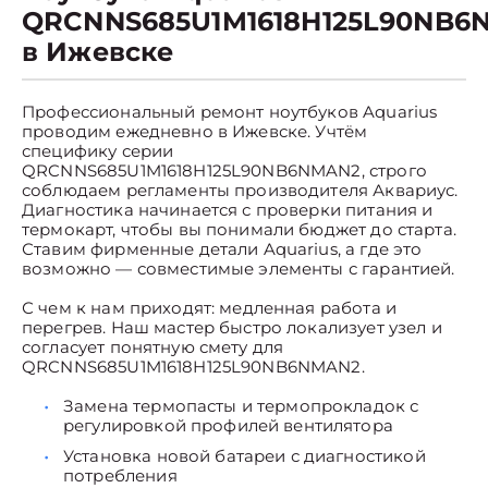
QRCNNS685U1M1618H125L90NB6
в Ижевске
Профессиональный ремонт ноутбуков Aquarius
проводим ежедневно в Ижевске. Учтём
специфику серии
QRCNNS685U1M1618H125L90NB6NMAN2, строго
соблюдаем регламенты производителя Аквариус.
Диагностика начинается с проверки питания и
термокарт, чтобы вы понимали бюджет до старта.
Ставим фирменные детали Aquarius, а где это
возможно — совместимые элементы с гарантией.
С чем к нам приходят: медленная работа и
перегрев. Наш мастер быстро локализует узел и
согласует понятную смету для
QRCNNS685U1M1618H125L90NB6NMAN2.
Замена термопасты и термопрокладок с
регулировкой профилей вентилятора
Установка новой батареи с диагностикой
потребления