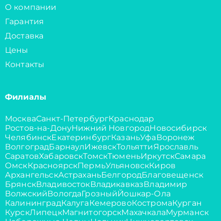
О компании
Гарантия
Доставка
Цены
Контакты
Филиалы
Москва
Санкт-Петербург
Краснодар
Ростов-на-Дону
Нижний Новгород
Новосибирск
Челябинск
Екатеринбург
Казань
Уфа
Воронеж
Волгоград
Барнаул
Ижевск
Тольятти
Ярославль
Саратов
Хабаровск
Томск
Тюмень
Иркутск
Самара
Омск
Красноярск
Пермь
Ульяновск
Киров
Архангельск
Астрахань
Белгород
Благовещенск
Брянск
Владивосток
Владикавказ
Владимир
Волжский
Вологда
Грозный
Йошкар-Ола
Калининград
Калуга
Кемерово
Кострома
Курган
Курск
Липецк
Магнитогорск
Махачкала
Мурманск