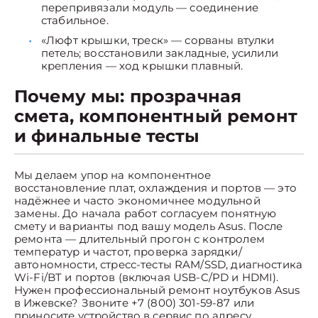
перепривязали модуль — соединение
стабильное.
«Люфт крышки, треск» — сорваны втулки
петель; восстановили закладные, усилили
крепления — ход крышки плавный.
Почему мы: прозрачная
смета, компонентный ремонт
и финальные тесты
Мы делаем упор на компонентное
восстановление плат, охлаждения и портов — это
надёжнее и часто экономичнее модульной
замены. До начала работ согласуем понятную
смету и варианты под вашу модель Asus. После
ремонта — длительный прогон с контролем
температур и частот, проверка зарядки/
автономности, стресс-тесты RAM/SSD, диагностика
Wi-Fi/BT и портов (включая USB-C/PD и HDMI).
Нужен профессиональный ремонт ноутбуков Asus
в Ижевске? Звоните +7 (800) 301-59-87 или
приносите устройство в сервис по адресу