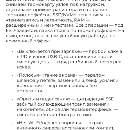
снимаем термокарту узлов под нагрузкой,
оцениваем прижим радиатора и состояние
термоинтерфейсов. SSD/NVMe прогоняем на
чтение/запись и латентность, RAM —
расширенными мем-тестами. Все операции — под
ESD-защитой; пайка строго по термопрофилям. На
выходе подтверждаем устойчивую работу, а не
временный эффект.
«Выключается при зарядке» — пробой ключа
в PD и износ USB-C; восстановили порт и
силовую цепь — заряд стабильный, перегрев
исчез.
«Полосы/мигание экрана» — перелом
шлейфа у петель; заменили шлейф, усилили
крепления — картинка ровная без
артефактов.
«Фризы и подвисания» — деградация SSD +
забитый охлаждающий тракт; заменили
накопитель, обновили термоинтерфейсы —
система работает быстро и тихо.
«Нет Wi-Fi/падает скорость» — отрыв
антенного фидера; восстановили контакт,