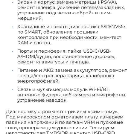
Экран и корпус: замена матрицы (IPS/VA),
ремонт шлейфа, усиление петель/закладных,
устранение подсветки «зеброй» и шим-
мерцаний.
Хранилище и память: диагностика SSD/NVMe
по SMART, обновление прошивки
контроллера при необходимости, мем-тест
RAM и слотов.
Порты и периферия: пайка USB-C/USB-
A/HDMI/аудио, восстановление дорожек,
ремонт клавиатуры и тачпада.
Питание и АКБ: замена аккумулятора, ремонт
гнезда/контроллера заряда, калибровка
энергопрофилей.
Связь и мультимедиа: модуль Wi-Fi/BT,
антенные фидеры, веб-камера и микрофоны,
устранение наводок.
Диагностику строим «от причины к симптому».
Под микроскопом осматриваем плату, измеряем
падения напряжений по веткам VRM и пусковые
токи, проверяем дежурные линии. Тестируем
целостность пар TMDS/DP и контур USB-C/PD,