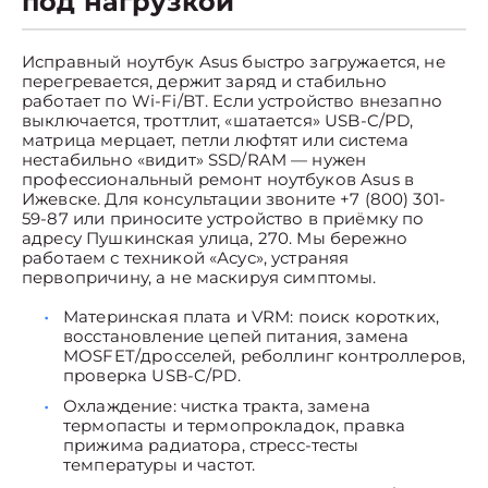
под нагрузкой
Исправный ноутбук Asus быстро загружается, не
перегревается, держит заряд и стабильно
работает по Wi-Fi/BT. Если устройство внезапно
выключается, троттлит, «шатается» USB-C/PD,
матрица мерцает, петли люфтят или система
нестабильно «видит» SSD/RAM — нужен
профессиональный ремонт ноутбуков Asus в
Ижевске. Для консультации звоните +7 (800) 301-
59-87 или приносите устройство в приёмку по
адресу Пушкинская улица, 270. Мы бережно
работаем с техникой «Асус», устраняя
первопричину, а не маскируя симптомы.
Материнская плата и VRM: поиск коротких,
восстановление цепей питания, замена
MOSFET/дросселей, реболлинг контроллеров,
проверка USB-C/PD.
Охлаждение: чистка тракта, замена
термопасты и термопрокладок, правка
прижима радиатора, стресс-тесты
температуры и частот.