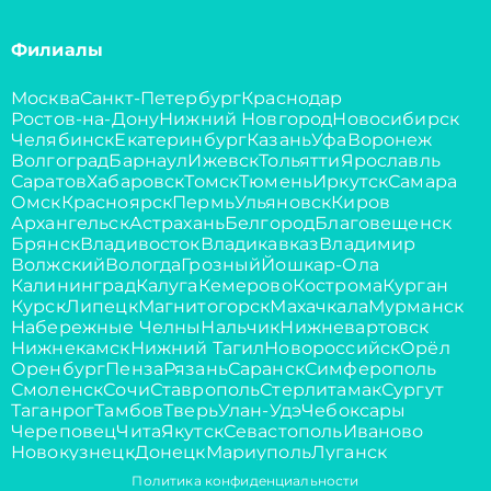
Филиалы
Москва
Санкт-Петербург
Краснодар
Ростов-на-Дону
Нижний Новгород
Новосибирск
Челябинск
Екатеринбург
Казань
Уфа
Воронеж
Волгоград
Барнаул
Ижевск
Тольятти
Ярославль
Саратов
Хабаровск
Томск
Тюмень
Иркутск
Самара
Омск
Красноярск
Пермь
Ульяновск
Киров
Архангельск
Астрахань
Белгород
Благовещенск
Брянск
Владивосток
Владикавказ
Владимир
Волжский
Вологда
Грозный
Йошкар-Ола
Калининград
Калуга
Кемерово
Кострома
Курган
Курск
Липецк
Магнитогорск
Махачкала
Мурманск
Набережные Челны
Нальчик
Нижневартовск
Нижнекамск
Нижний Тагил
Новороссийск
Орёл
Оренбург
Пенза
Рязань
Саранск
Симферополь
Смоленск
Сочи
Ставрополь
Стерлитамак
Сургут
Таганрог
Тамбов
Тверь
Улан-Удэ
Чебоксары
Череповец
Чита
Якутск
Севастополь
Иваново
Новокузнецк
Донецк
Мариуполь
Луганск
Политика конфиденциальности