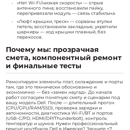
«Нет Wi-Fi/низкая скорость» — отрыв
антенного пина; восстановили пайку,
перепривязали модуль — связь стабильна.
«Люфт крышки, треск» — сорваны втулки
петель; восстановили закладные, укрепили
шарниры — ход крышки плавный, без
перекосов.
Почему мы: прозрачная
смета, компонентный ремонт
и финальные тесты
Ремонтируем элементы плат, охлаждение и порты
там, где это технически обоснованно и
экономично — без «замен наугад». До начала
работ согласуем понятную смету и сценарии под
вашу модель Dell. После — длительный прогон
(CPU/GPU/RAM/SSD), проверка зарядки и
автономности, диагностика Wi-Fi/BT и портов
(USB-C/PD, HDMI/DP/Thunderbolt), контроль
температур и шумов. Нужен профессиональный
ремонт ноутбуков Dell в Ижевске? Звоните +7