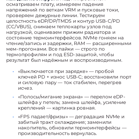
осматриваем плату, измеряем падения
напряжений по веткам VRM и пусковые токи,
проверяем дежурные линии. Тестируем
целостность eDP/DP/TMDS и контур USB-C/PD
(CC/VBUS), снимаем теплокарты узлов под
нагрузкой, оцениваем прижим радиатора и
состояние термоинтерфейсов. NVMe гоняем на
чтение/запись и задержки, RAM — расширенными
мем-прогонами. Все пайки — строго по
термопрофилям и под ESD-защитой, чтобы
результат был надёжным и воспроизводимым.
«Выключается при зарядке» — пробой
ключей PD + износ USB-C; восстановили порт
и силовую пару — ток стабилен, перегрев
исчез.
«Полосы/мигание экрана» — перелом eDP-
шлейфа у петель; замена шлейфа, усиление
креплений — картинка ровная.
«FPS падает/фризы» — деградация NVMe и
забитый тракт охлаждения; заменили
накопитель, обновили термоинтерфейсы —
производительность вернулась.