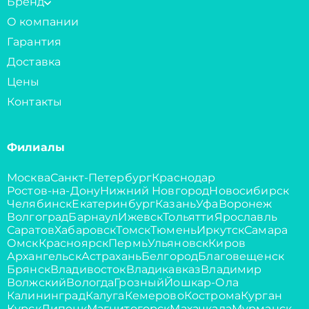
Бренд
О компании
Гарантия
Доставка
Цены
Контакты
Филиалы
Москва
Санкт-Петербург
Краснодар
Ростов-на-Дону
Нижний Новгород
Новосибирск
Челябинск
Екатеринбург
Казань
Уфа
Воронеж
Волгоград
Барнаул
Ижевск
Тольятти
Ярославль
Саратов
Хабаровск
Томск
Тюмень
Иркутск
Самара
Омск
Красноярск
Пермь
Ульяновск
Киров
Архангельск
Астрахань
Белгород
Благовещенск
Брянск
Владивосток
Владикавказ
Владимир
Волжский
Вологда
Грозный
Йошкар-Ола
Калининград
Калуга
Кемерово
Кострома
Курган
Курск
Липецк
Магнитогорск
Махачкала
Мурманск