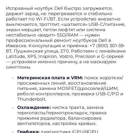
Исправный ноутбук Dell быстро загружается,
держит заряд, не перегревается и стабильно
работает по Wi-Fi/BT. Если устройство внезапно
выключается, троттлит, «шатается» USB-C/питание,
экран мерцает, петли люфтят или система
нестабильно «видит» SSD/RAM — нужен
профессиональный ремонт ноутбуков Dell в
Ижевске. Консультация и приёмка: +7 (800) 301-59-
87, Пушкинская улица, 270. Работаем с линейками
Latitude, XPS, Inspiron, Vostro, Precision и G-серией
— устраняем именно причину, а не маскируем
симптомы.
Материнская плата и VRM:
поиск коротких/
просаженных линий, восстановление
питания, замена MOSFET/дросселей/ШИМ,
реболл контроллеров, проверка USB-C/PD и
Thunderbolt.
Охлаждение:
чистка тракта, замена
термопасты/термопрокладок, правка
прижима радиатора, балансировка
вентиляторов, настройка кривых.
Графика:
диагностика iGPU/dGPU