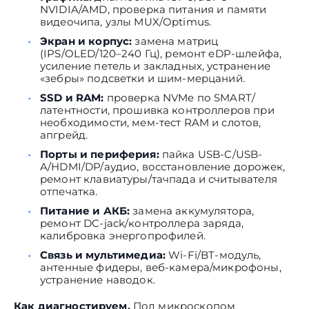
NVIDIA/AMD, проверка питания и памяти
видеочипа, узлы MUX/Optimus.
Экран и корпус:
замена матриц
(IPS/OLED/120–240 Гц), ремонт eDP-шлейфа,
усиление петель и закладных, устранение
«зебры» подсветки и шим-мерцаний.
SSD и RAM:
проверка NVMe по SMART/
латентности, прошивка контроллеров при
необходимости, мем-тест RAM и слотов,
апгрейд.
Порты и периферия:
пайка USB-C/USB-
A/HDMI/DP/аудио, восстановление дорожек,
ремонт клавиатуры/тачпада и считывателя
отпечатка.
Питание и АКБ:
замена аккумулятора,
ремонт DC-jack/контроллера заряда,
калибровка энергопрофилей.
Связь и мультимедиа:
Wi-Fi/BT-модуль,
антенные фидеры, веб-камера/микрофоны,
устранение наводок.
Как диагностируем.
Под микроскопом