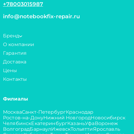
+78003015987
info@notebookfix-repair.ru
Бренд
О компании
Гарантия
Доставка
Цены
Контакты
Филиалы
Москва
Санкт-Петербург
Краснодар
Ростов-на-Дону
Нижний Новгород
Новосибирск
Челябинск
Екатеринбург
Казань
Уфа
Воронеж
Волгоград
Барнаул
Ижевск
Тольятти
Ярославль