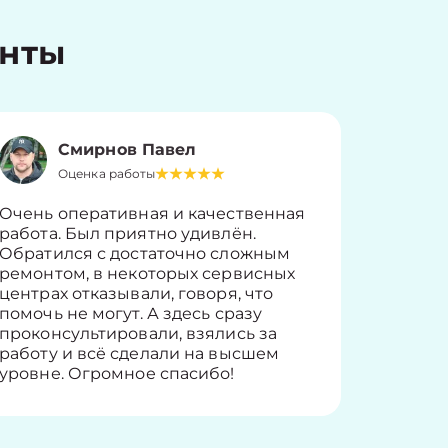
енты
Смирнов Павел
Оценка работы
О
Очень оперативная и качественная
Работу 
работа. Был приятно удивлён.
вопросы
Обратился с достаточно сложным
такие п
ремонтом, в некоторых сервисных
только 
центрах отказывали, говоря, что
информ
помочь не могут. А здесь сразу
оставит
проконсультировали, взялись за
здорово
работу и всё сделали на высшем
уровне. Огромное спасибо!