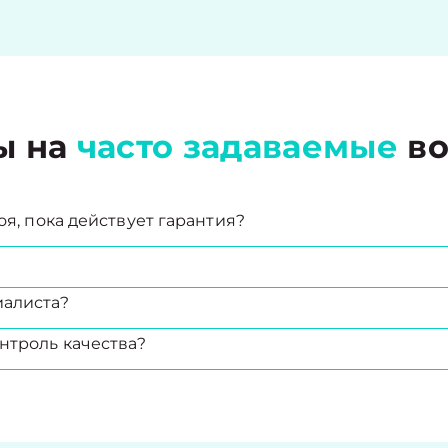
ы на
часто задаваемые
во
оя, пока действует гарантия?
иалиста?
нтроль качества?