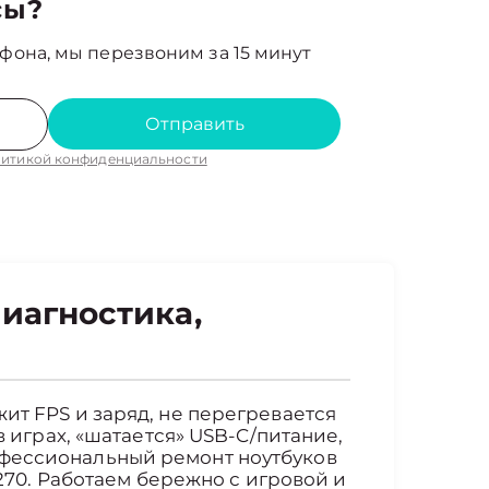
сы?
фона, мы перезвоним за 15 минут
Отправить
итикой конфиденциальности
диагностика,
ит FPS и заряд, не перегревается
в играх, «шатается» USB-C/питание,
офессиональный ремонт ноутбуков
 270. Работаем бережно с игровой и