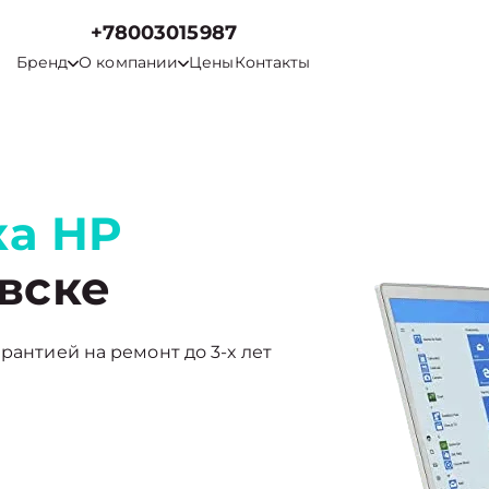
+78003015987
Бренд
О компании
Цены
Контакты
ка HP
вске
рантией на ремонт до 3-х лет