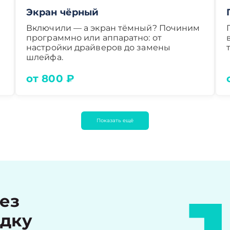
Экран чёрный
Включили — а экран тёмный? Починим
программно или аппаратно: от
настройки драйверов до замены
шлейфа.
от 800 ₽
Показать ещё
рез
идку