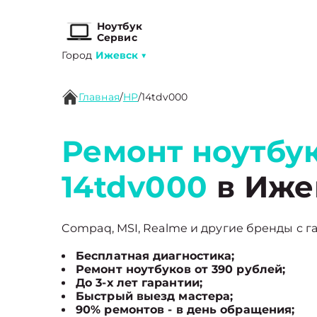
Ноутбук
Сервис
Город
Ижевск
▼
Главная
/
HP
/
14tdv000
Ремонт ноутбу
14tdv000
в Иже
Compaq, MSI, Realme и другие бренды с га
Бесплатная диагностика;
Ремонт ноутбуков от 390 рублей;
До 3-х лет гарантии;
Быстрый выезд мастера;
90% ремонтов - в день обращения;