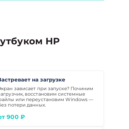
утбуком HP
Застревает на загрузке
Экран зависает при запуске? Починим
загрузчик, восстановим системные
файлы или переустановим Windows —
без потери данных.
от 900 ₽