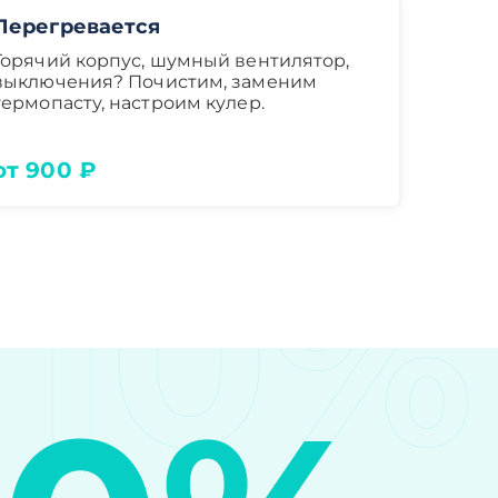
Перегревается
Горячий корпус, шумный вентилятор,
выключения? Почистим, заменим
термопасту, настроим кулер.
от 900 ₽
10%