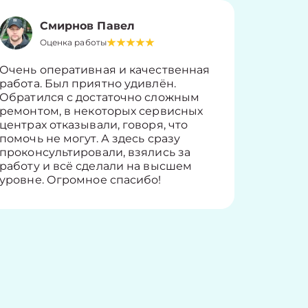
Смирнов Павел
Оценка работы
О
Очень оперативная и качественная
Работу 
работа. Был приятно удивлён.
вопросы
Обратился с достаточно сложным
такие п
ремонтом, в некоторых сервисных
только 
центрах отказывали, говоря, что
информ
помочь не могут. А здесь сразу
оставит
проконсультировали, взялись за
здорово
работу и всё сделали на высшем
уровне. Огромное спасибо!