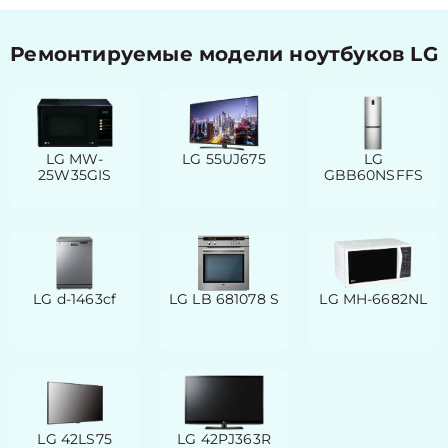
Ремонтируемые модели ноутбуков LG
LG MW-
LG 55UJ675
LG
25W35GIS
GBB60NSFFS
LG d‑1463cf
LG LB 681078 S
LG MH-6682NL
LG 42LS75
LG 42PJ363R