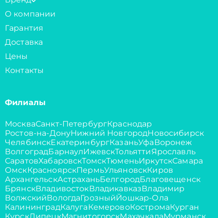
О компании
Гарантия
Доставка
Цены
Контакты
Филиалы
Москва
Санкт-Петербург
Краснодар
Ростов-на-Дону
Нижний Новгород
Новосибирск
Челябинск
Екатеринбург
Казань
Уфа
Воронеж
Волгоград
Барнаул
Ижевск
Тольятти
Ярославль
Саратов
Хабаровск
Томск
Тюмень
Иркутск
Самара
Омск
Красноярск
Пермь
Ульяновск
Киров
Архангельск
Астрахань
Белгород
Благовещенск
Брянск
Владивосток
Владикавказ
Владимир
Волжский
Вологда
Грозный
Йошкар-Ола
Калининград
Калуга
Кемерово
Кострома
Курган
Курск
Липецк
Магнитогорск
Махачкала
Мурманск