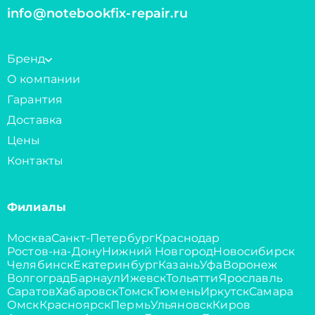
info@notebookfix-repair.ru
Бренд
О компании
Гарантия
Доставка
Цены
Контакты
Филиалы
Москва
Санкт-Петербург
Краснодар
Ростов-на-Дону
Нижний Новгород
Новосибирск
Челябинск
Екатеринбург
Казань
Уфа
Воронеж
Волгоград
Барнаул
Ижевск
Тольятти
Ярославль
Саратов
Хабаровск
Томск
Тюмень
Иркутск
Самара
Омск
Красноярск
Пермь
Ульяновск
Киров