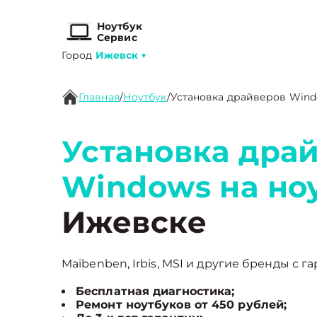
Ноутбук
Сервис
Город
Ижевск
▼
Главная
/
Ноутбук
/
Установка драйверов Win
Установка дра
Windows на но
Ижевске
Maibenben, Irbis, MSI и другие бренды с г
Бесплатная диагностика;
Ремонт ноутбуков от 450 рублей;