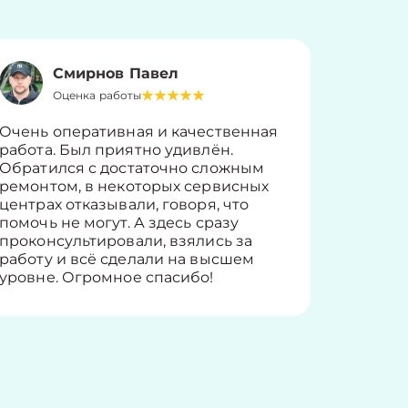
Смирнов Павел
Оценка работы
О
Очень оперативная и качественная
Работу 
работа. Был приятно удивлён.
вопросы
Обратился с достаточно сложным
такие п
ремонтом, в некоторых сервисных
только 
центрах отказывали, говоря, что
информ
помочь не могут. А здесь сразу
оставит
проконсультировали, взялись за
здорово
работу и всё сделали на высшем
уровне. Огромное спасибо!