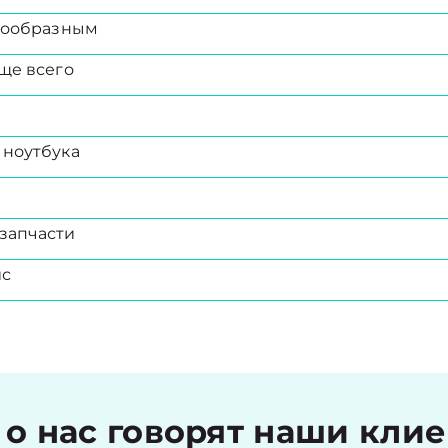
есообразным
ще всего
 ноутбука
запчасти
ис
 о нас говорят наши кли