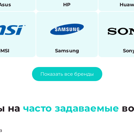
Asus
HP
Huaw
MSI
Samsung
Son
Показать все бренды
ы на
часто задаваемые
во
а