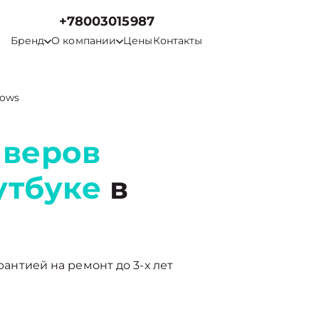
+78003015987
Бренд
О компании
Цены
Контакты
dows
йверов
утбуке
в
арантией на ремонт до 3-х лет