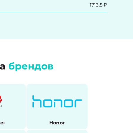
1713.5 ₽
ра
брендов
ei
Honor