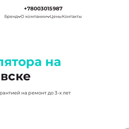
+78003015987
Бренд
О компании
Цены
Контакты
лятора на
вске
арантией на ремонт до 3-х лет