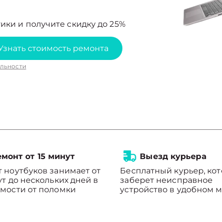
ики и получите скидку до 25%
Узнать стоимость ремонта
льности
монт от 15 минут
Выезд курьера
 ноутбуков занимает от
Бесплатный курьер, ко
ут до нескольких дней в
заберет неисправное
мости от поломки
устройство в удобном м