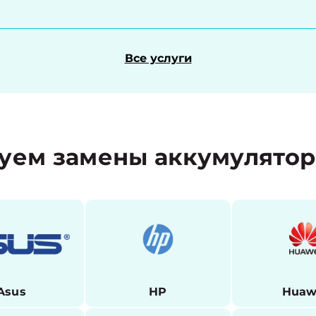
Все услуги
уем замены аккумулято
Asus
HP
Huaw