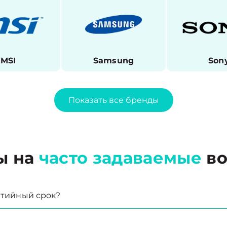
MSI
Samsung
Son
Показать все бренды
ы на
часто задаваемые
во
антийный срок?