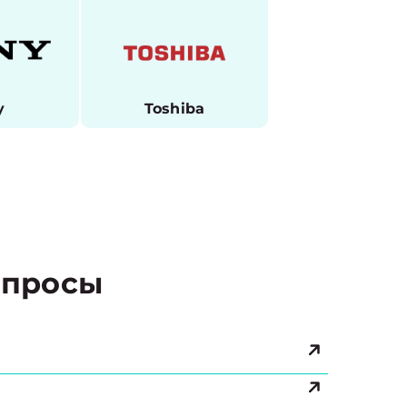
y
Toshiba
просы