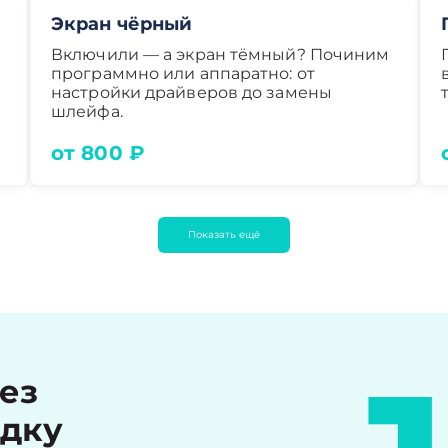
Экран чёрный
Включили — а экран тёмный? Починим
программно или аппаратно: от
настройки драйверов до замены
шлейфа.
от 800 ₽
Показать ещё
рез
идку