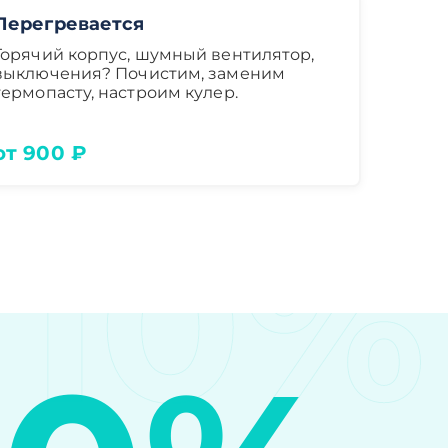
Перегревается
Горячий корпус, шумный вентилятор,
выключения? Почистим, заменим
термопасту, настроим кулер.
от 900 ₽
10%