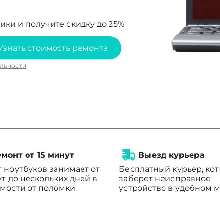
ики и получите скидку до 25%
Узнать стоимость ремонта
льности
монт от 15 минут
Выезд курьера
 ноутбуков занимает от
Бесплатный курьер, ко
ут до нескольких дней в
заберет неисправное
мости от поломки
устройство в удобном м