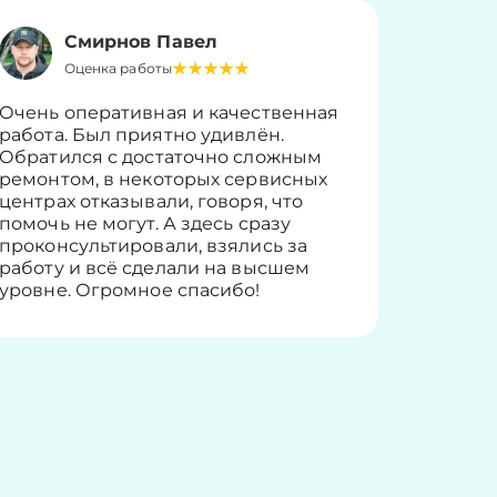
Смирнов Павел
Оценка работы
О
Очень оперативная и качественная
Работу 
работа. Был приятно удивлён.
вопросы
Обратился с достаточно сложным
такие п
ремонтом, в некоторых сервисных
только 
центрах отказывали, говоря, что
информ
помочь не могут. А здесь сразу
оставит
проконсультировали, взялись за
здорово
работу и всё сделали на высшем
уровне. Огромное спасибо!