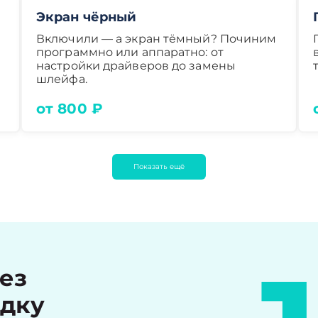
Экран чёрный
Включили — а экран тёмный? Починим
программно или аппаратно: от
настройки драйверов до замены
шлейфа.
от 800 ₽
Показать ещё
рез
идку