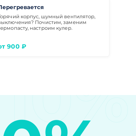
Перегревается
Горячий корпус, шумный вентилятор,
выключения? Почистим, заменим
термопасту, настроим кулер.
от 900 ₽
10%