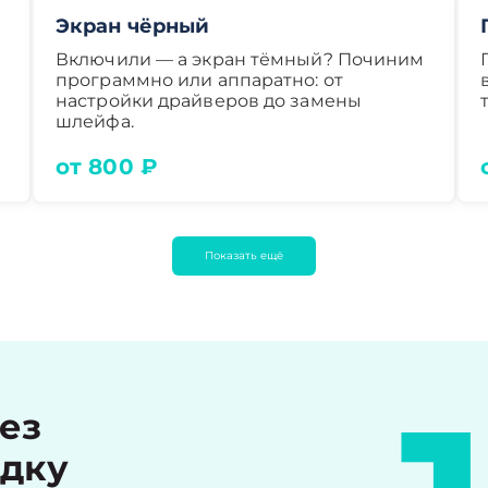
Экран чёрный
Включили — а экран тёмный? Починим
программно или аппаратно: от
настройки драйверов до замены
шлейфа.
от 800 ₽
Показать ещё
рез
идку