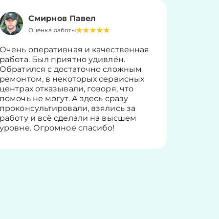
Смирнов Павел
Оценка работы
О
Очень оперативная и качественная
Работу 
работа. Был приятно удивлён.
вопросы
Обратился с достаточно сложным
такие п
ремонтом, в некоторых сервисных
только 
центрах отказывали, говоря, что
информ
помочь не могут. А здесь сразу
оставит
проконсультировали, взялись за
здорово
работу и всё сделали на высшем
уровне. Огромное спасибо!