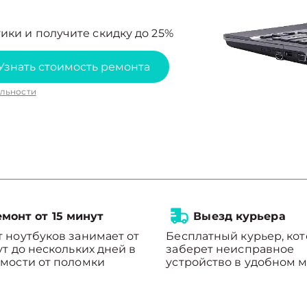
ики и получите скидку до 25%
Узнать стоимость ремонта
льности
монт от 15 минут
Выезд курьера
 ноутбуков занимает от
Бесплатный курьер, ко
ут до нескольких дней в
заберет неисправное
мости от поломки
устройство в удобном м